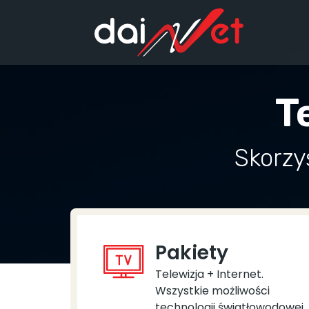
T
Skorzy
Pakiety
Telewizja + Internet.
Wszystkie możliwości
technologii światłowodowej