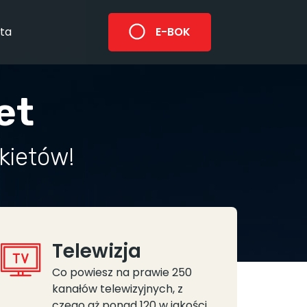
ta
E-BOK
et
kietów!
Telewizja
Co powiesz na prawie 250
kanałów telewizyjnych, z
czego aż ponad 120 w jakości