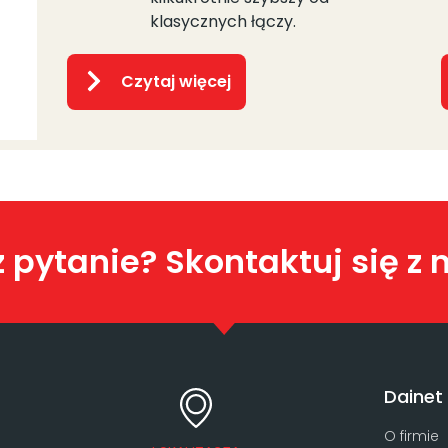
klasycznych łączy.
Czytaj więcej
 pytanie? Skontaktuj się z 
Dainet
O firmie