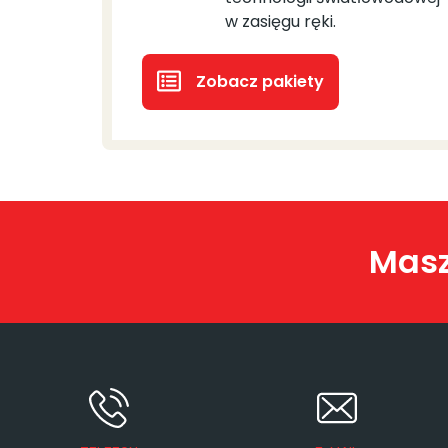
w zasięgu ręki.
Zobacz pakiety
Masz