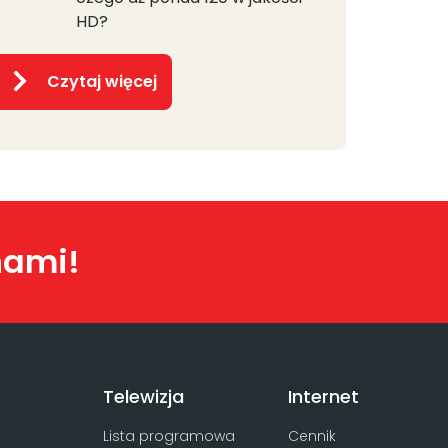
HD?
Czytaj więcej
nami!
Telewizja
Internet
Lista programowa
Cennik