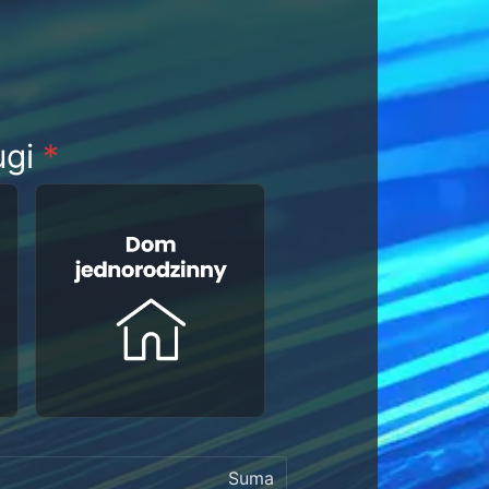
ugi
*
Suma