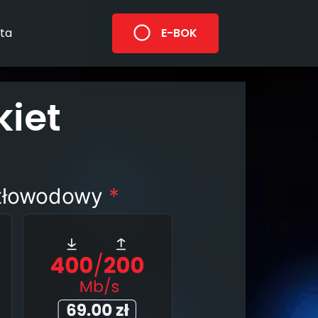
ta
E-BOK
iet
atłowodowy
*