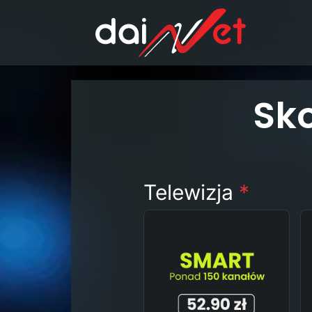
Sk
Telewizja
*